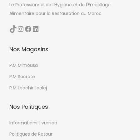
Le Professionnel de l'Hygiène et de l'Emballage
u
e
Alimentaire pour la Restauration au Maroc
s
s
i
o
TikTok
Instagram
Facebook
LinkedIn
e
p
u
t
Nos Magasins
r
i
s
o
P.M Mimousa
v
n
a
P.M Socrate
s
r
p
P.M Lbachir Laalej
i
e
a
u
Nos Politiques
t
v
i
e
Informations Livraison
o
n
Politiques de Retour
n
t