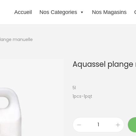
Accueil
Nos Categories
Nos Magasins
plange manuelle
Aquassel plange
5l
1pcs-1pqt
q