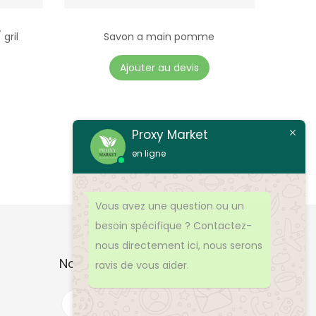
gril
Savon a main pomme
Ajouter au devis
Proxy Market
en ligne
Vous avez une question ou un
besoin spécifique ? Contactez-
nous directement ici, nous serons
Nos Produits
ravis de vous aider.
R
e
c