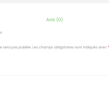
l
p
l
Avis (0)
a
n
s.
g
e
e sera pas publiée.
Les champs obligatoires sont indiqués avec
m
a
n
u
e
l
l
e