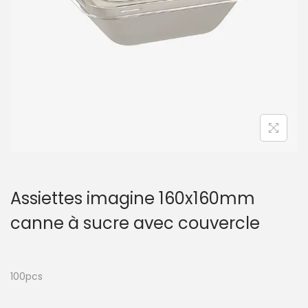
t
i
o
n
Assiettes imagine 160x160mm
canne à sucre avec couvercle
100pcs