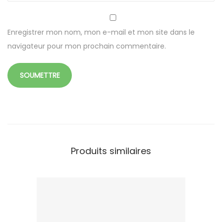
1
6
0
Enregistrer mon nom, mon e-mail et mon site dans le
m
navigateur pour mon prochain commentaire.
m
c
a
n
n
e
à
Produits similaires
s
u
c
r
e