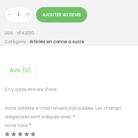
AJOUTER AU DEVIS
q
u
UGS :
VF42010.
a
Catégorie :
Articles en canne a sucre
n
t
i
Avis (0)
t
é
d
Il n’y a pas encore d’avis.
e
A
Votre adresse e-mail ne sera pas publiée.
Les champs
s
obligatoires sont indiqués avec
*
s
Votre note
*
i