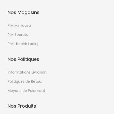
p
u
Nos Magasins
t
r
i
s
P.M Mimousa
o
v
n
a
P.M Socrate
s
r
P.M Lbachir Laalej
p
i
e
a
Nos Politiques
u
t
v
i
Informations Livraison
e
o
Politiques de Retour
n
n
t
Moyens de Paiement
s
ê
.
t
Nos Produits
L
r
e