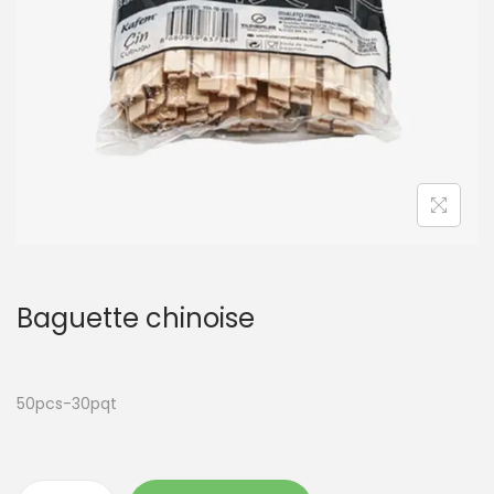
t
i
o
n
Baguette chinoise
50pcs-30pqt