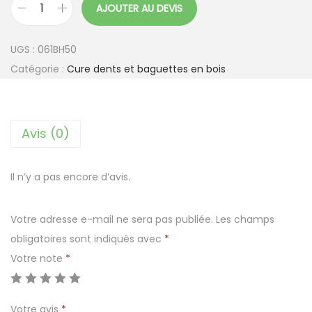
AJOUTER AU DEVIS
q
u
UGS :
061BH50
a
Catégorie :
Cure dents et baguettes en bois
n
t
i
Avis (0)
t
é
d
Il n’y a pas encore d’avis.
e
B
Votre adresse e-mail ne sera pas publiée.
Les champs
a
obligatoires sont indiqués avec
*
g
Votre note
*
u
e
Votre avis
*
t