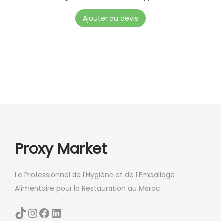
s
C
Ajouter au devis
v
e
a
p
r
r
i
o
a
d
t
u
i
i
o
t
n
a
Proxy Market
s
p
.
l
Le Professionnel de l'Hygiène et de l'Emballage
L
u
Alimentaire pour la Restauration au Maroc
e
s
s
i
TikTok
Instagram
Facebook
LinkedIn
o
e