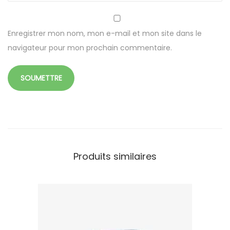
t
i
m
Enregistrer mon nom, mon e-mail et mon site dans le
e
navigateur pour mon prochain commentaire.
n
t
s
1
9
x
1
Produits similaires
6
x
4
c
m