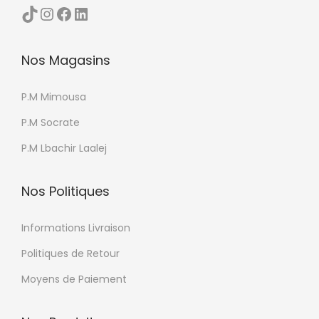
TikTok
Instagram
Facebook
LinkedIn
u
c
o
p
h
p
r
o
Nos Magasins
t
o
i
i
d
P.M Mimousa
s
o
u
i
n
P.M Socrate
i
e
s
P.M Lbachir Laalej
t
s
p
s
e
Nos Politiques
u
u
r
v
Informations Livraison
l
e
Politiques de Retour
a
n
p
t
Moyens de Paiement
a
ê
g
t