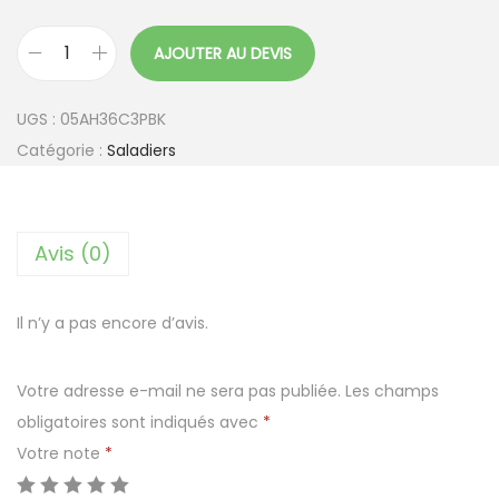
AJOUTER AU DEVIS
q
u
UGS :
05AH36C3PBK
a
Catégorie :
Saladiers
n
t
i
Avis (0)
t
é
d
Il n’y a pas encore d’avis.
e
B
Votre adresse e-mail ne sera pas publiée.
Les champs
a
obligatoires sont indiqués avec
*
r
Votre note
*
q