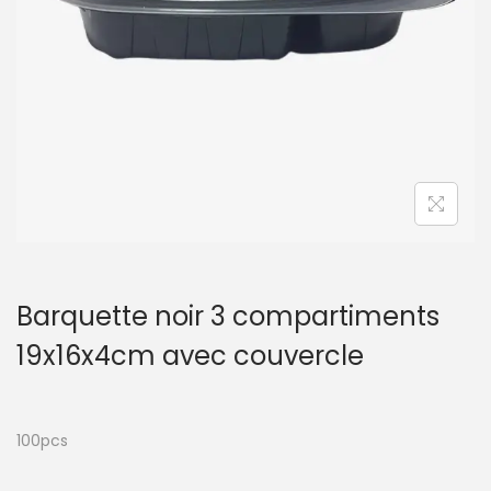
t
i
o
n
Barquette noir 3 compartiments
19x16x4cm avec couvercle
100pcs