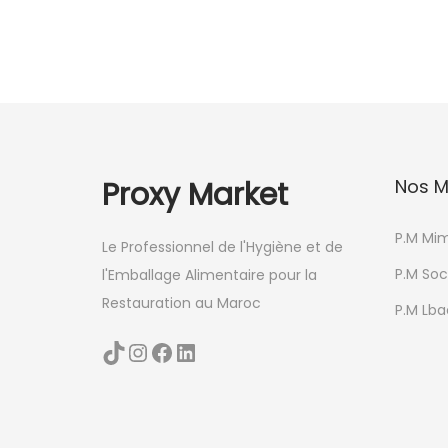
o
d
u
i
t
a
Proxy Market
Nos M
p
l
P.M Mi
Le Professionnel de l'Hygiène et de
u
P.M Soc
l'Emballage Alimentaire pour la
s
Restauration au Maroc
i
P.M Lbac
e
TikTok
Instagram
Facebook
LinkedIn
u
r
s
v