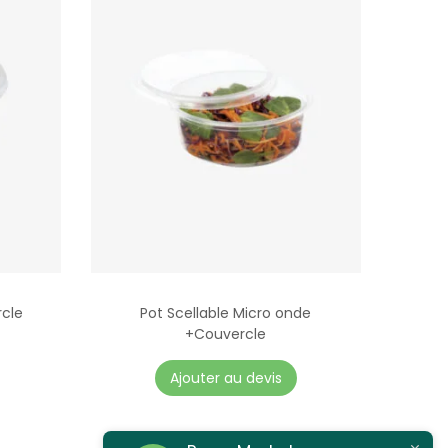
cle
Pot Scellable Micro onde
+Couvercle
C
Ajouter au devis
e
p
r