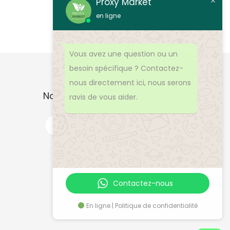
Proxy Market
o
en ligne
d
u
Vous avez une question ou un
i
besoin spécifique ? Contactez-
t
nous directement ici, nous serons
a
Nos Produits
ravis de vous aider.
p
l
R
e
u
c
h
s
e
r
i
c
h
e
e
d
Contactez-nous
u
e
p
r
r
En ligne | Politique de confidentialité
o
s
d
u
v