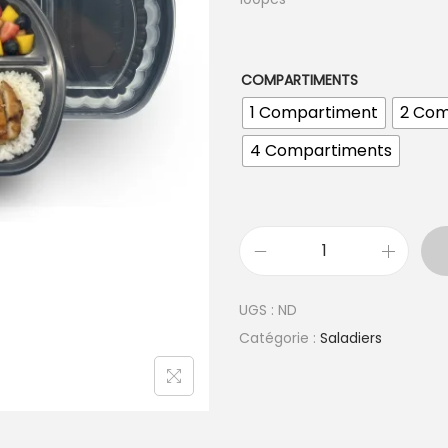
COMPARTIMENTS
1 Compartiment
2 Com
4 Compartiments
q
u
UGS :
ND
a
Catégorie :
Saladiers
n
t
i
t