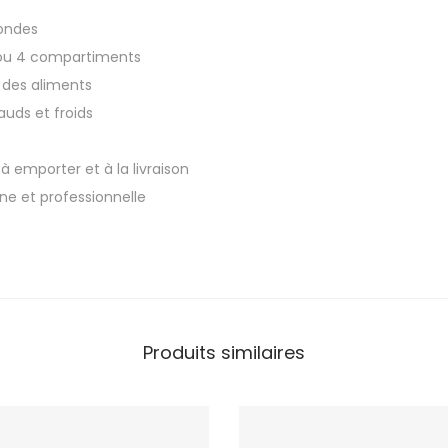
m
ondes
i
3 ou 4 compartiments
c
 des aliments
r
auds et froids
o
-
à emporter et à la livraison
o
e et professionnelle
n
d
e
2
0
x
Produits similaires
1
6
x