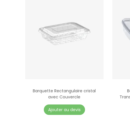
Barquette Rectangulaire cristal
B
avec Couvercle
Tran
C
Ajouter au devis
e
p
r