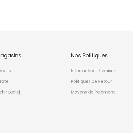
o
d
u
i
t
a
p
agasins
Nos Politiques
l
u
mousa
Informations Livraison
s
rate
Politiques de Retour
i
hir Laalej
Moyens de Paiement
e
u
r
s
v