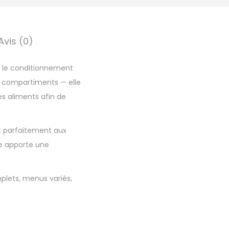
Avis (0)
r le conditionnement
u 4 compartiments — elle
s aliments afin de
nt parfaitement aux
ne apporte une
plets, menus variés,