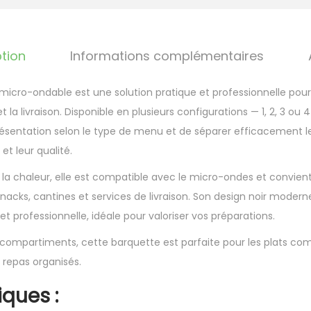
é
d
e
tion
Informations complémentaires
B
a
micro-ondable est une solution pratique et professionnelle pou
r
 la livraison. Disponible en plusieurs configurations — 1, 2, 3 o
q
ésentation selon le type de menu et de séparer efficacement le
u
et leur qualité.
e
 la chaleur, elle est compatible avec le micro-ondes et convie
t
 snacks, cantines et services de livraison. Son design noir moder
t
t professionnelle, idéale pour valoriser vos préparations.
e
n
 compartiments, cette barquette est parfaite pour les plats com
o
epas organisés.
i
iques :
r