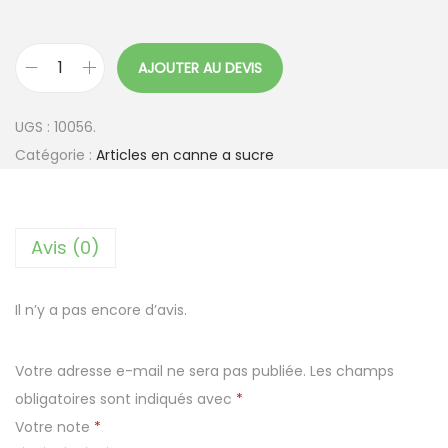
AJOUTER AU DEVIS
q
u
UGS :
10056.
a
Catégorie :
Articles en canne a sucre
n
t
i
Avis (0)
t
é
d
Il n’y a pas encore d’avis.
e
B
Votre adresse e-mail ne sera pas publiée.
Les champs
a
obligatoires sont indiqués avec
*
r
Votre note
*
q