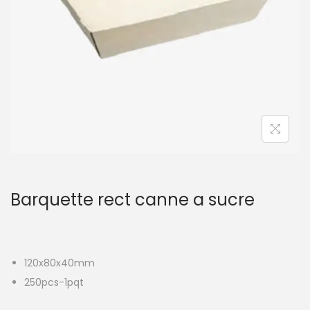
t
i
o
n
Barquette rect canne a sucre
120x80x40mm
250pcs-1pqt