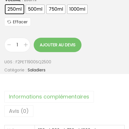
250ml
500ml
750ml
1000ml
Effacer
AJOUTER AU DEVIS
q
u
UGS :
F2PET1900SQ2500
a
Catégorie :
Saladiers
n
t
i
Informations complémentaires
t
é
Avis (0)
d
e