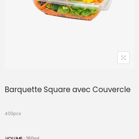
t
i
o
n
Barquette Square avec Couvercle
400pcs
VOLUME
: 250ml