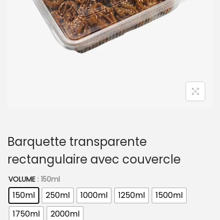
t
i
o
n
Barquette transparente
rectangulaire avec couvercle
VOLUME
: 150ml
150ml
250ml
1000ml
1250ml
1500ml
1750ml
2000ml