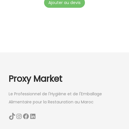
n
Ajouter au devis
s
p
e
u
v
e
n
t
ê
Proxy Market
t
r
Le Professionnel de l'Hygiène et de l'Emballage
e
Alimentaire pour la Restauration au Maroc
c
h
TikTok
Instagram
Facebook
LinkedIn
o