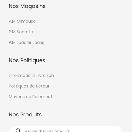
i
Nos Magasins
s
i
P.M Mimousa
e
P.M Socrate
s
s
P.M Lbachir Laalej
u
r
Nos Politiques
l
a
Informations Livraison
p
Politiques de Retour
a
Moyens de Paiement
g
e
Nos Produits
d
u
R
e