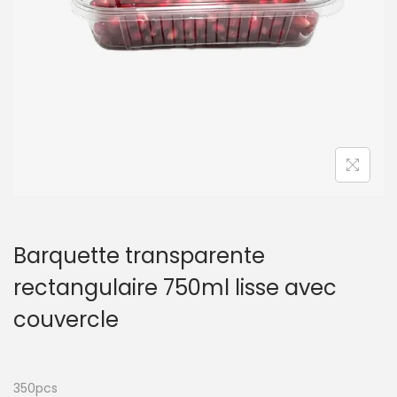
t
i
o
n
Barquette transparente
rectangulaire 750ml lisse avec
couvercle
350pcs