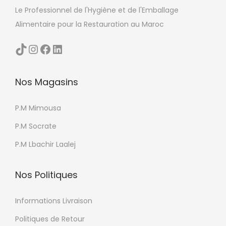
e
Le Professionnel de l'Hygiène et de l'Emballage
u
d
Alimentaire pour la Restauration au Maroc
s
u
i
p
TikTok
Instagram
Facebook
LinkedIn
e
r
u
o
Nos Magasins
r
d
s
u
P.M Mimousa
v
i
a
P.M Socrate
t
r
P.M Lbachir Laalej
i
a
Nos Politiques
t
i
Informations Livraison
o
Politiques de Retour
n