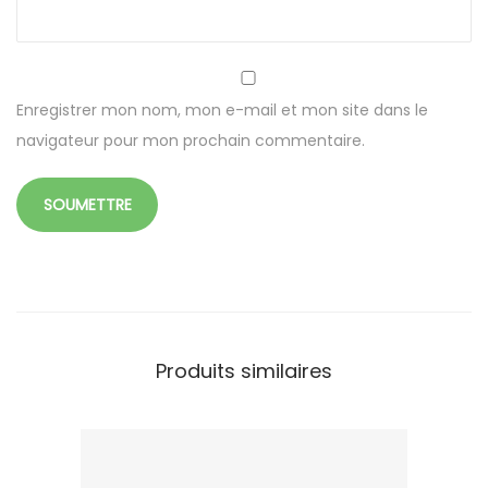
t
e
r
e
Enregistrer mon nom, mon e-mail et mon site dans le
c
navigateur pour mon prochain commentaire.
t
a
n
g
u
l
a
Produits similaires
i
r
e
7