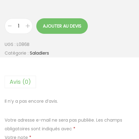
AJOUTER AU DEVIS
q
u
UGS :
L086B
a
Catégorie :
Saladiers
n
t
i
Avis (0)
t
é
d
Il n’y a pas encore d’avis.
e
B
Votre adresse e-mail ne sera pas publiée.
Les champs
a
obligatoires sont indiqués avec
*
r
Votre note
*