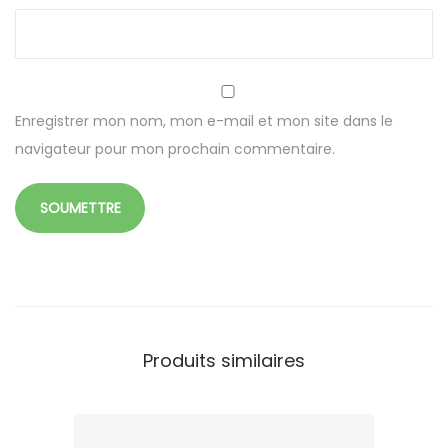
s
p
a
r
e
Enregistrer mon nom, mon e-mail et mon site dans le
n
navigateur pour mon prochain commentaire.
t
e
+
c
o
u
v
Produits similaires
e
r
c