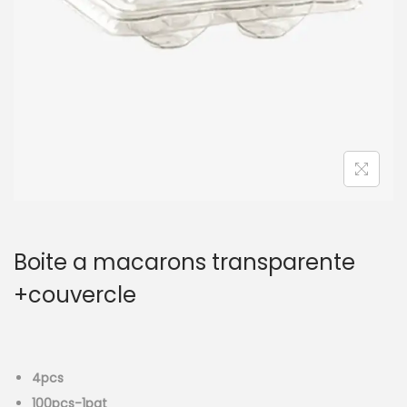
t
i
o
n
Boite a macarons transparente
+couvercle
4pcs
100pcs-1pqt