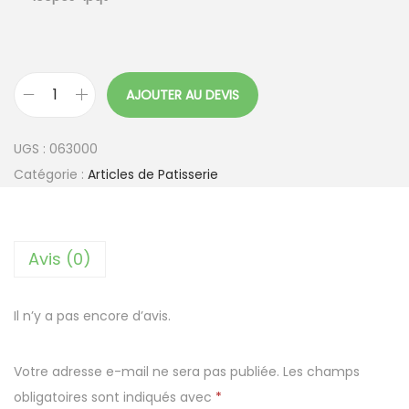
AJOUTER AU DEVIS
q
u
UGS :
063000
a
Catégorie :
Articles de Patisserie
n
t
i
Avis (0)
t
é
d
Il n’y a pas encore d’avis.
e
B
Votre adresse e-mail ne sera pas publiée.
Les champs
o
obligatoires sont indiqués avec
*