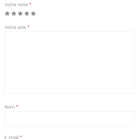
i
Votre note
*
t
e
Votre avis
*
a
m
a
c
a
r
o
n
s
t
Nom
*
r
a
n
E-mail
*