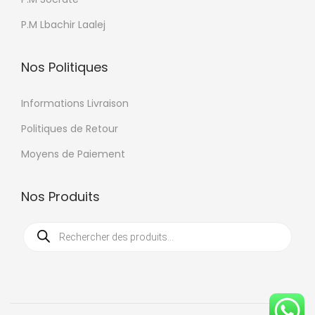
s
P.M Lbachir Laalej
p
e
Nos Politiques
u
v
Informations Livraison
e
Politiques de Retour
n
t
Moyens de Paiement
ê
t
Nos Produits
r
R
e
e
c
c
h
e
h
r
c
o
h
e
i