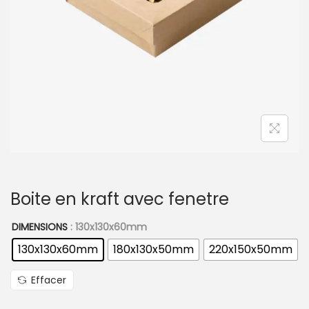
t
i
o
n
Boite en kraft avec fenetre
DIMENSIONS
: 130x130x60mm
130x130x60mm
180x130x50mm
220x150x50mm
Effacer