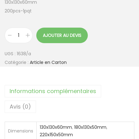
130x130x60mm
200pcs-1pqt
AJOUTER AU DEVIS
q
u
UGS :
1638/a
a
Catégorie :
Article en Carton
n
t
i
Informations complémentaires
t
é
Avis (0)
d
e
B
130x130x60mm
,
180x130x50mm
,
Dimensions
220x150x50mm
o