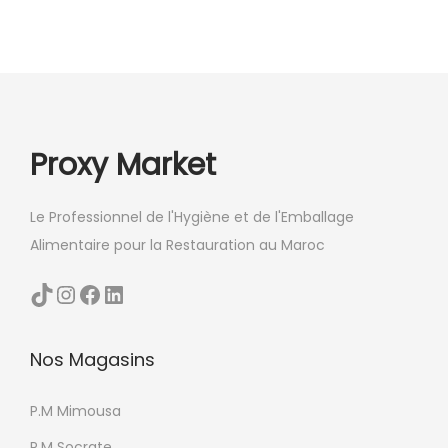
a
t
i
o
n
Proxy Market
s
.
Le Professionnel de l'Hygiène et de l'Emballage
L
Alimentaire pour la Restauration au Maroc
e
s
TikTok
Instagram
Facebook
LinkedIn
o
p
Nos Magasins
t
i
P.M Mimousa
o
n
P.M Socrate