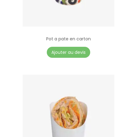
n
e
t
r
e
Pot a pate en carton
Ajouter au devis