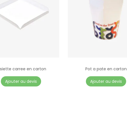
ê
t
r
e
b
o
m
b
é
siette carree en carton
Pot a pate en carton
Ajouter au devis
Ajouter au devis