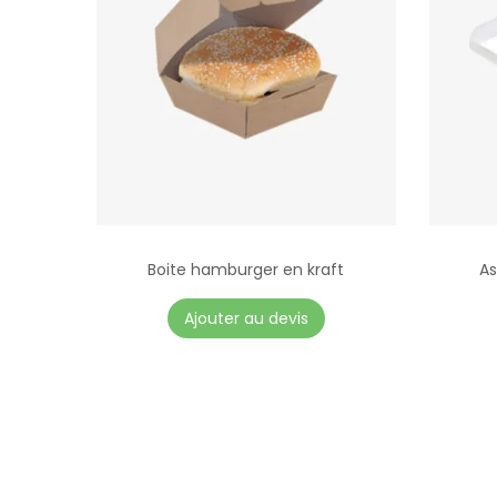
Boite hamburger en kraft
As
C
Ajouter au devis
e
p
r
o
d
u