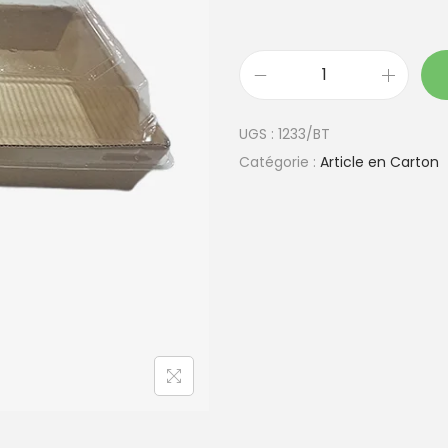
q
u
UGS :
1233/BT
a
Catégorie :
Article en Carton
n
t
i
t
é
d
e
B
o
i