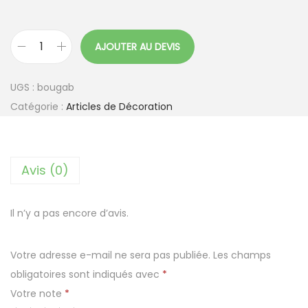
AJOUTER AU DEVIS
q
u
UGS :
bougab
a
Catégorie :
Articles de Décoration
n
t
i
Avis (0)
t
é
d
Il n’y a pas encore d’avis.
e
B
Votre adresse e-mail ne sera pas publiée.
Les champs
o
obligatoires sont indiqués avec
*
u
Votre note
*
g