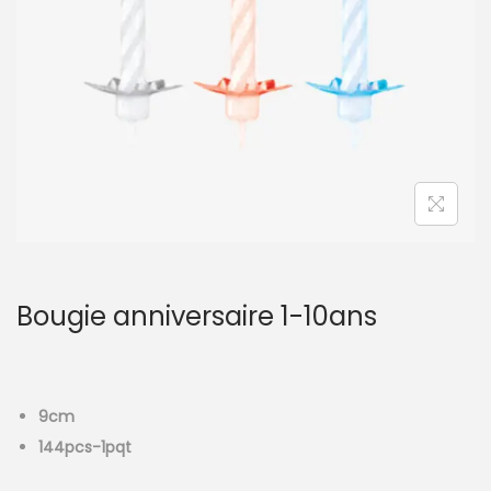
t
i
o
n
Bougie anniversaire 1-10ans
9cm
144pcs-1pqt