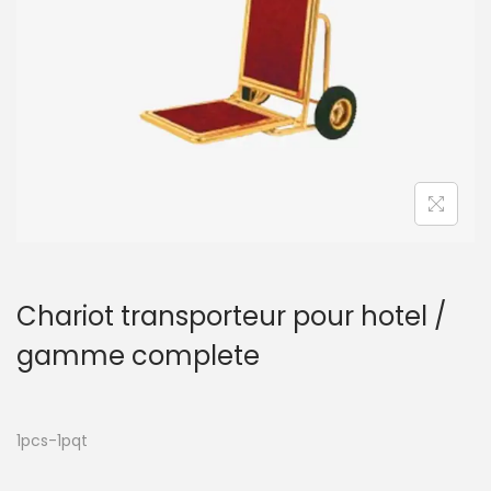
t
i
o
n
Chariot transporteur pour hotel /
gamme complete
1pcs-1pqt