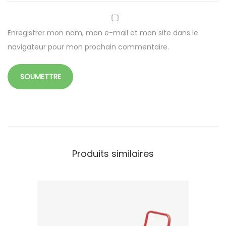
o
u
r
Enregistrer mon nom, mon e-mail et mon site dans le
h
navigateur pour mon prochain commentaire.
o
t
e
l
/
g
a
Produits similaires
m
m
e
c
o