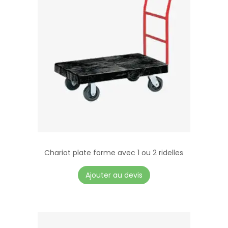
m
p
l
e
t
e
Chariot plate forme avec 1 ou 2 ridelles
Ajouter au devis