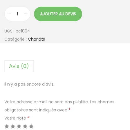
AJOUTER AU DEVIS
q
u
UGS :
bc1004
a
Catégorie :
Chariots
n
t
i
Avis (0)
t
é
d
Il n’y a pas encore d’avis.
e
C
Votre adresse e-mail ne sera pas publiée.
Les champs
h
obligatoires sont indiqués avec
*
a
Votre note
*
r