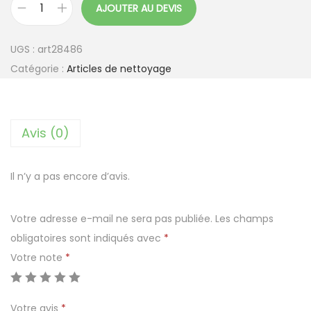
AJOUTER AU DEVIS
q
u
UGS :
art28486
a
Catégorie :
Articles de nettoyage
n
t
i
Avis (0)
t
é
d
Il n’y a pas encore d’avis.
e
C
Votre adresse e-mail ne sera pas publiée.
Les champs
h
obligatoires sont indiqués avec
*
i
Votre note
*
f
f
Votre avis
*
o