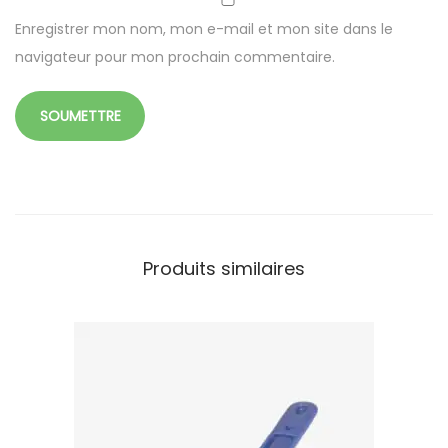
c
Enregistrer mon nom, mon e-mail et mon site dans le
r
navigateur pour mon prochain commentaire.
o
f
i
b
r
e
Produits similaires