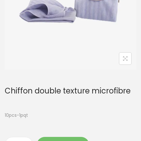
t
i
o
n
Chiffon double texture microfibre
10pcs-1pqt