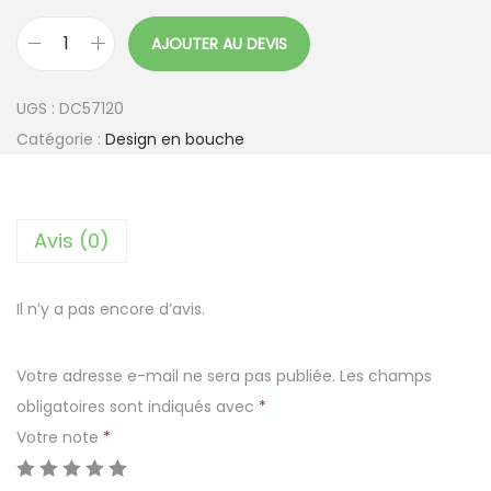
AJOUTER AU DEVIS
q
u
UGS :
DC57120
a
Catégorie :
Design en bouche
n
t
i
Avis (0)
t
é
d
Il n’y a pas encore d’avis.
e
C
Votre adresse e-mail ne sera pas publiée.
Les champs
o
obligatoires sont indiqués avec
*
c
Votre note
*
o
t