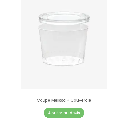
Coupe Melissa + Couvercle
C
Ajouter au devis
e
p