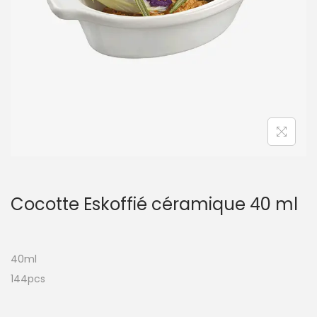
t
i
o
n
Cocotte Eskoffié céramique 40 ml
40ml
144pcs