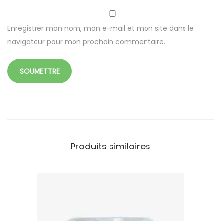
q
u
Enregistrer mon nom, mon e-mail et mon site dans le
e
navigateur pour mon prochain commentaire.
4
0
m
l
Produits similaires