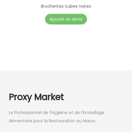
t
Brochettes cubes noires
i
Ajouter au devis
o
n
s
p
e
u
v
e
n
Proxy Market
t
ê
t
Le Professionnel de l'Hygiène et de l'Emballage
r
Alimentaire pour la Restauration au Maroc
e