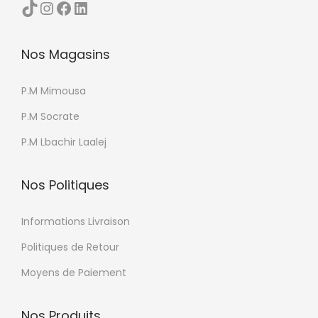
TikTok
Instagram
Facebook
LinkedIn
c
h
o
Nos Magasins
i
P.M Mimousa
s
i
P.M Socrate
e
P.M Lbachir Laalej
s
s
Nos Politiques
u
r
Informations Livraison
l
Politiques de Retour
a
p
Moyens de Paiement
a
g
Nos Produits