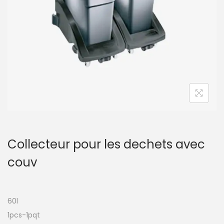
t
i
o
n
Collecteur pour les dechets avec
couv
60l
1pcs-1pqt