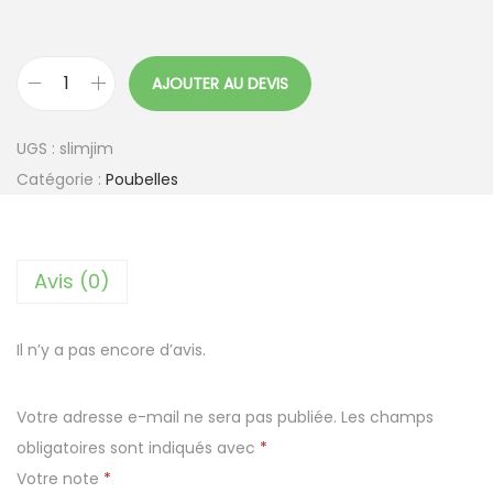
AJOUTER AU DEVIS
q
u
UGS :
slimjim
a
Catégorie :
Poubelles
n
t
i
Avis (0)
t
é
d
Il n’y a pas encore d’avis.
e
C
Votre adresse e-mail ne sera pas publiée.
Les champs
o
obligatoires sont indiqués avec
*
l
Votre note
*