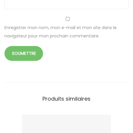
c
h
e
t
Enregistrer mon nom, mon e-mail et mon site dans le
s
navigateur pour mon prochain commentaire.
a
v
e
c
c
o
u
Produits similaires
v