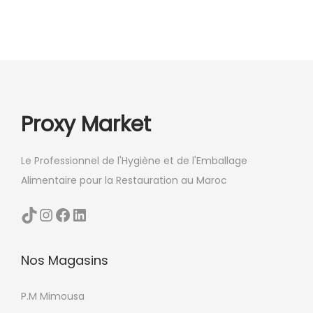
p
e
u
v
e
n
Proxy Market
t
ê
t
Le Professionnel de l'Hygiène et de l'Emballage
r
Alimentaire pour la Restauration au Maroc
e
TikTok
Instagram
Facebook
LinkedIn
c
h
o
Nos Magasins
i
P.M Mimousa
s