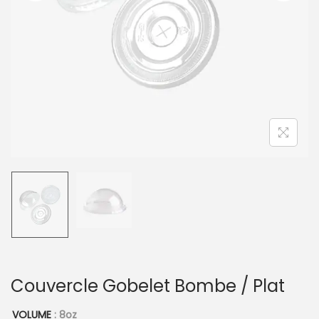
t
i
o
n
Couvercle Gobelet Bombe / Plat
VOLUME
: 8oz