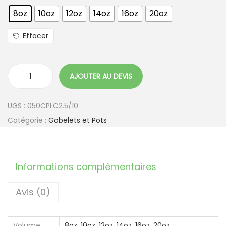
8oz
10oz
12oz
14oz
16oz
20oz
Effacer
AJOUTER AU DEVIS
q
u
UGS :
050CPLC2.5/10
a
Catégorie :
Gobelets et Pots
n
t
i
Informations complémentaires
t
é
Avis (0)
d
e
C
Volume
8oz
,
10oz
,
12oz
,
14oz
,
16oz
,
20oz