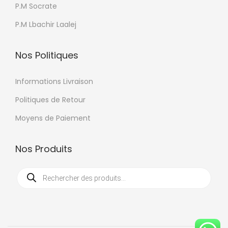
i
P.M Socrate
e
P.M Lbachir Laalej
s
s
Nos Politiques
u
r
Informations Livraison
l
Politiques de Retour
a
p
Moyens de Paiement
a
g
Nos Produits
e
R
d
e
c
u
h
e
p
r
c
r
h
e