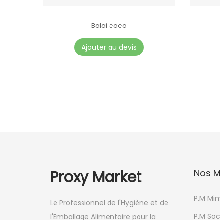
Balai coco
C
Ajouter au devis
e
p
r
o
d
u
i
t
a
Proxy Market
Nos M
p
l
P.M Mi
Le Professionnel de l'Hygiène et de
u
P.M Soc
l'Emballage Alimentaire pour la
s