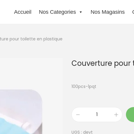
Accueil
Nos Categories
Nos Magasins
ure pour toilette en plastique
Couverture pour t
100pcs-1pqt
q
u
UGS :
devt