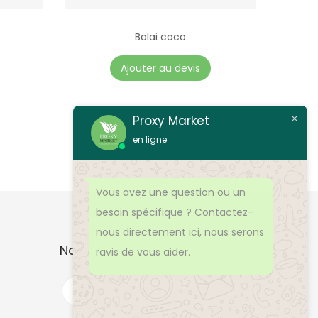
e
Balai coco
Ajouter au devis
Proxy Market
en ligne
Vous avez une question ou un
besoin spécifique ? Contactez-
nous directement ici, nous serons
Nos Produits
ravis de vous aider.
R
e
c
h