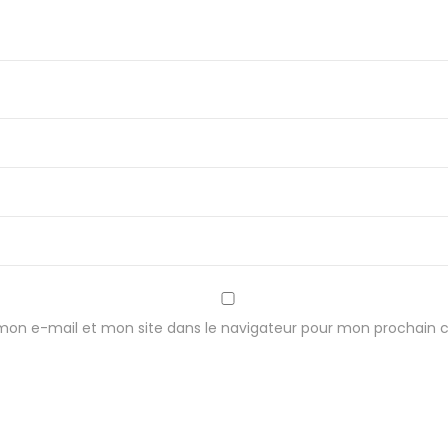
p
l
a
s
t
i
q
u
e
mon e-mail et mon site dans le navigateur pour mon prochain