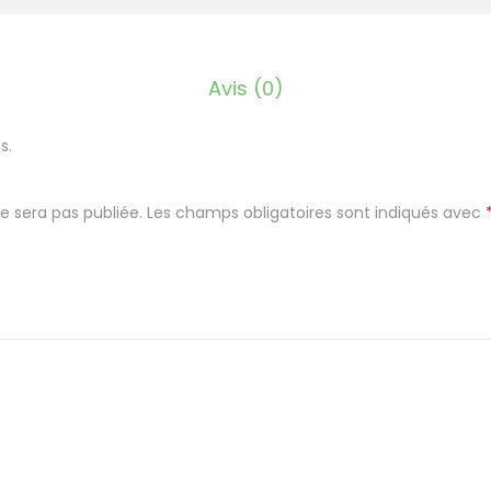
r
e
p
Avis (0)
o
u
s.
r
t
e sera pas publiée.
Les champs obligatoires sont indiqués avec
o
i
l
e
t
t
e
e
n