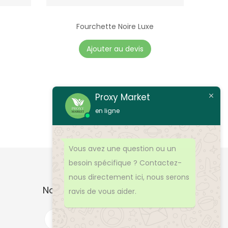
Fourchette Noire Luxe
Ajouter au devis
Proxy Market
en ligne
Vous avez une question ou un
besoin spécifique ? Contactez-
nous directement ici, nous serons
Nos Produits
ravis de vous aider.
R
e
c