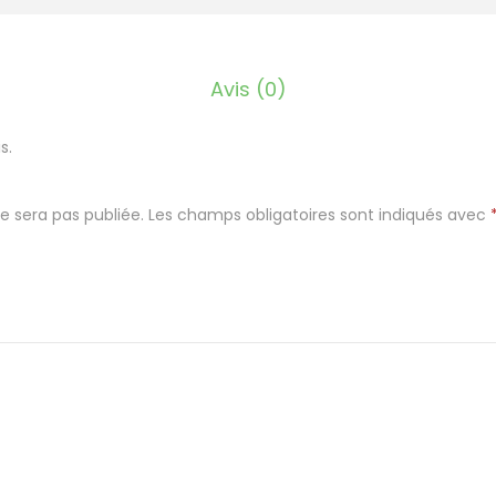
à
s
o
Avis (0)
u
p
s.
e
b
e sera pas publiée.
Les champs obligatoires sont indiqués avec
l
a
n
c
h
e
l
u
x