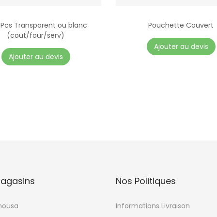
3 Pcs Transparent ou blanc
Pouchette Couvert
(cout/four/serv)
Ajouter au devis
Ajouter au devis
agasins
Nos Politiques
mousa
Informations Livraison