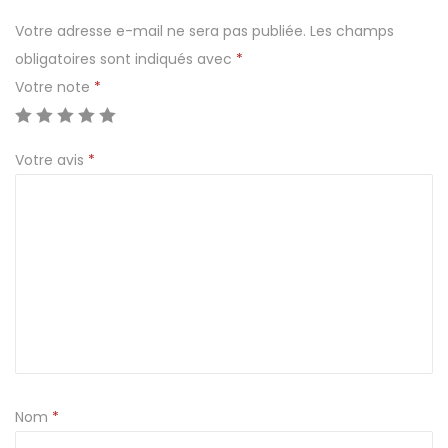
C
Votre adresse e-mail ne sera pas publiée.
Les champs
u
obligatoires sont indiqués avec
*
i
Votre note
*
l
l
Votre avis
*
è
r
e
C
h
i
n
o
i
s
Nom
*
e