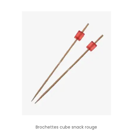
c
m
Brochettes cube snack rouge