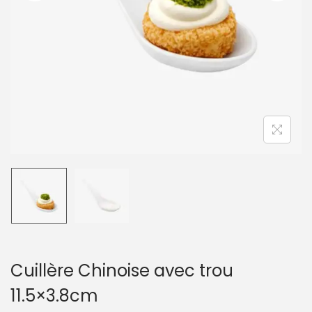
t
i
o
n
Cuillère Chinoise avec trou
11.5×3.8cm