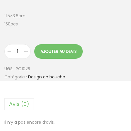
11.5×3.8cm
150pcs
AJOUTER AU DEVIS
q
u
UGS :
PO102B
a
Catégorie :
Design en bouche
n
t
i
Avis (0)
t
é
d
Il n’y a pas encore d’avis.
e