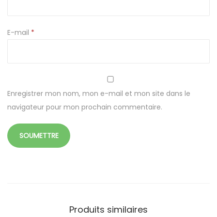
a
v
E-mail
*
e
c
t
r
o
Enregistrer mon nom, mon e-mail et mon site dans le
u
navigateur pour mon prochain commentaire.
1
1
.
5
x
3
.
Produits similaires
8