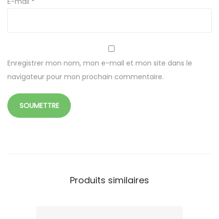
E-mail
*
p
l
a
s
t
Enregistrer mon nom, mon e-mail et mon site dans le
i
navigateur pour mon prochain commentaire.
q
u
e
Produits similaires