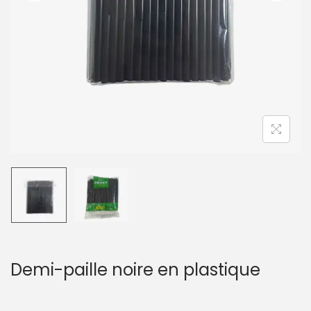
t
i
o
n
Demi-paille noire en plastique