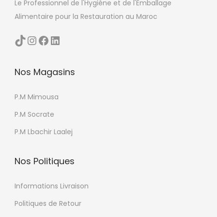
t
Le Professionnel de l'Hygiène et de l'Emballage
L
r
Alimentaire pour la Restauration au Maroc
e
e
s
TikTok
Instagram
Facebook
LinkedIn
c
o
h
p
o
Nos Magasins
t
i
i
P.M Mimousa
s
o
i
n
P.M Socrate
e
s
P.M Lbachir Laalej
s
p
s
e
Nos Politiques
u
u
r
v
Informations Livraison
l
e
Politiques de Retour
a
n