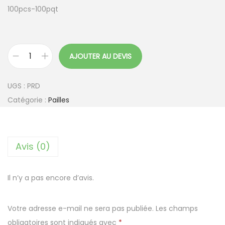
100pcs-100pqt
AJOUTER AU DEVIS
q
u
UGS :
PRD
a
Catégorie :
Pailles
n
t
i
Avis (0)
t
é
d
Il n’y a pas encore d’avis.
e
D
Votre adresse e-mail ne sera pas publiée.
Les champs
e
obligatoires sont indiqués avec
*