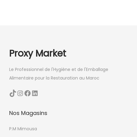
i
s
a
u
t
r
i
l
o
a
n
Proxy Market
p
s
a
.
g
Le Professionnel de l'Hygiène et de l'Emballage
L
e
Alimentaire pour la Restauration au Maroc
e
d
s
TikTok
Instagram
Facebook
LinkedIn
u
o
p
p
r
Nos Magasins
t
o
i
d
P.M Mimousa
o
u