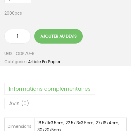
2000pcs
AJOUTER AU DEVIS
q
u
UGS :
ODP70-B
a
Catégorie :
Article En Papier
n
t
i
Informations complémentaires
t
é
Avis (0)
d
e
D
18.5x11x3.5cm
,
22.5x13x3.5cm
,
27x16x4cm
,
Dimensions
30x20x5cm
o