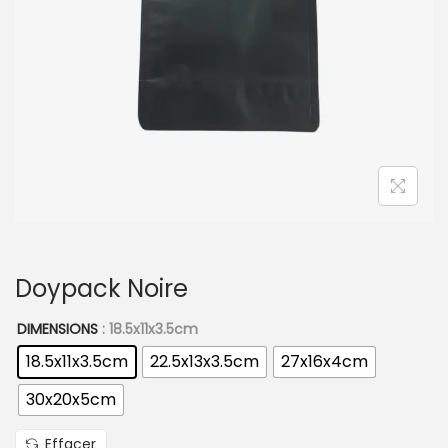
t
i
o
n
Doypack Noire
DIMENSIONS
: 18.5x11x3.5cm
18.5x11x3.5cm
22.5x13x3.5cm
27x16x4cm
30x20x5cm
Effacer