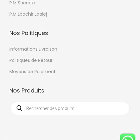
n
P.M Socrate
i
s
P.M Lbachir Laalej
t
p
e
Nos Politiques
u
v
Informations Livraison
e
Politiques de Retour
n
t
Moyens de Paiement
ê
t
Nos Produits
r
R
e
e
c
c
h
e
h
r
c
o
h
e