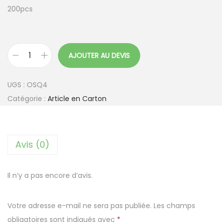
200pcs
AJOUTER AU DEVIS
q
u
UGS :
OSQ4
a
Catégorie :
Article en Carton
n
t
i
Avis (0)
t
é
d
Il n’y a pas encore d’avis.
e
E
Votre adresse e-mail ne sera pas publiée.
Les champs
c
obligatoires sont indiqués avec
*