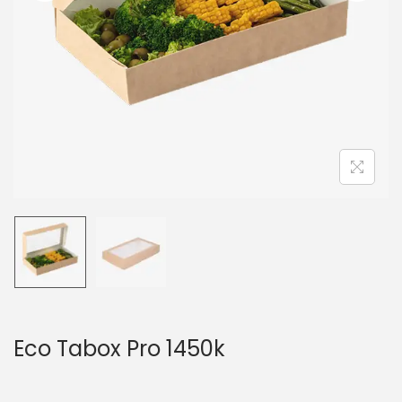
t
i
o
n
Eco Tabox Pro 1450k