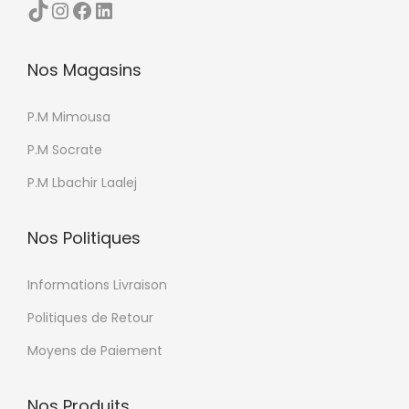
TikTok
Instagram
Facebook
LinkedIn
u
p
r
Nos Magasins
o
d
P.M Mimousa
u
P.M Socrate
i
P.M Lbachir Laalej
t
Nos Politiques
Informations Livraison
Politiques de Retour
Moyens de Paiement
Nos Produits