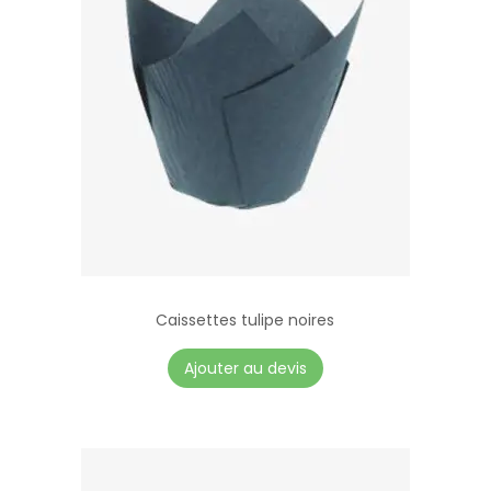
Caissettes tulipe noires
C
Ajouter au devis
e
p
r
o