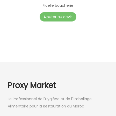
o
Ficelle boucherie
i
Ajouter au devis
s
i
e
s
s
u
r
l
a
Proxy Market
p
a
g
Le Professionnel de l'Hygiène et de l'Emballage
e
Alimentaire pour la Restauration au Maroc
d