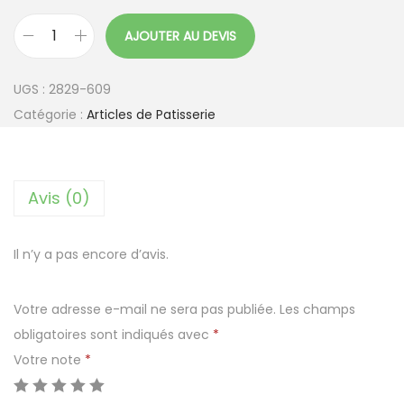
AJOUTER AU DEVIS
q
u
UGS :
2829-609
a
Catégorie :
Articles de Patisserie
n
t
i
Avis (0)
t
é
d
Il n’y a pas encore d’avis.
e
F
Votre adresse e-mail ne sera pas publiée.
Les champs
i
obligatoires sont indiqués avec
*
c
Votre note
*
e
l