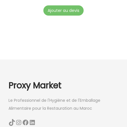
s
Ajouter au devis
v
a
r
i
a
t
i
o
n
Proxy Market
s
.
Le Professionnel de l'Hygiène et de l'Emballage
L
Alimentaire pour la Restauration au Maroc
e
s
TikTok
Instagram
Facebook
LinkedIn
o