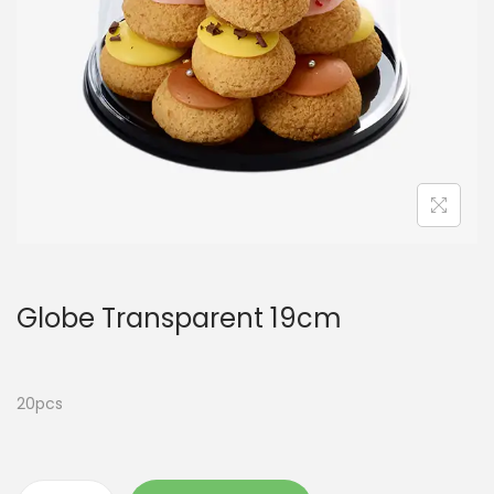
t
i
o
n
Globe Transparent 19cm
20pcs