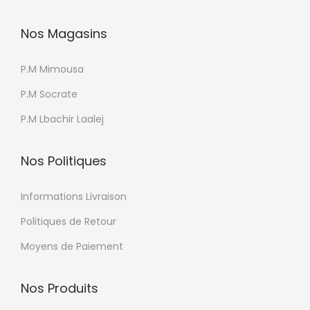
p
Nos Magasins
t
i
P.M Mimousa
o
n
P.M Socrate
s
P.M Lbachir Laalej
p
e
Nos Politiques
u
v
Informations Livraison
e
Politiques de Retour
n
t
Moyens de Paiement
ê
t
Nos Produits
r