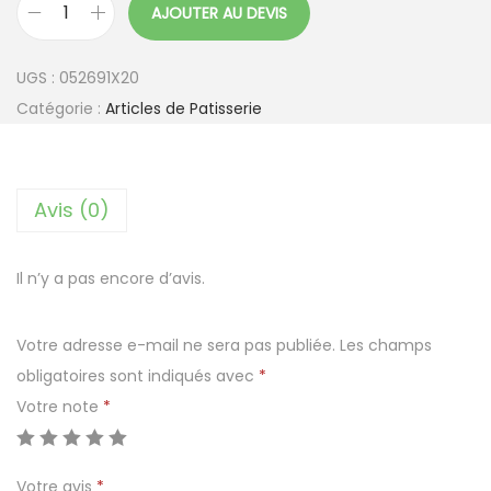
AJOUTER AU DEVIS
q
u
UGS :
052691X20
a
Catégorie :
Articles de Patisserie
n
t
i
Avis (0)
t
é
d
Il n’y a pas encore d’avis.
e
G
Votre adresse e-mail ne sera pas publiée.
Les champs
l
obligatoires sont indiqués avec
*
o
Votre note
*
b
e
Votre avis
*
T