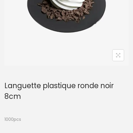
t
i
o
n
Languette plastique ronde noir
8cm
1000pcs