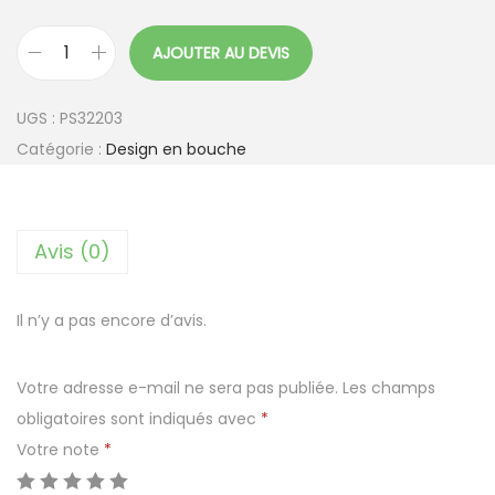
AJOUTER AU DEVIS
q
u
UGS :
PS32203
a
Catégorie :
Design en bouche
n
t
i
Avis (0)
t
é
d
Il n’y a pas encore d’avis.
e
L
Votre adresse e-mail ne sera pas publiée.
Les champs
a
obligatoires sont indiqués avec
*
n
Votre note
*
g