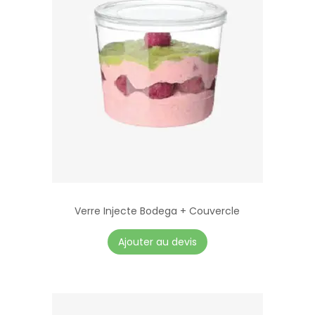
Verre Injecte Bodega + Couvercle
C
Ajouter au devis
e
p
r
o