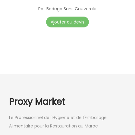
o
Pot Bodega Sans Couvercle
i
Ajouter au devis
s
i
e
s
s
u
r
l
a
Proxy Market
p
a
g
Le Professionnel de l'Hygiène et de l'Emballage
e
Alimentaire pour la Restauration au Maroc
d