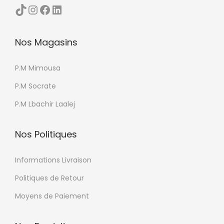
TikTok
Instagram
Facebook
LinkedIn
u
p
r
Nos Magasins
o
d
P.M Mimousa
u
P.M Socrate
i
P.M Lbachir Laalej
t
Nos Politiques
Informations Livraison
Politiques de Retour
Moyens de Paiement