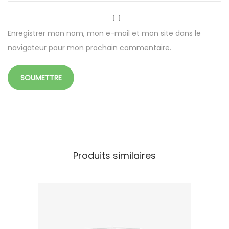
n
d
e
Enregistrer mon nom, mon e-mail et mon site dans le
n
navigateur pour mon prochain commentaire.
o
i
r
8
c
m
Produits similaires