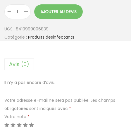
AJOUTER AU DEVIS
q
u
UGS :
8410999006839
a
Catégorie :
Produits desinfectants
n
t
i
Avis (0)
t
é
d
Il n’y a pas encore d’avis.
e
L
Votre adresse e-mail ne sera pas publiée.
Les champs
i
obligatoires sont indiqués avec
*
n
Votre note
*
g
e