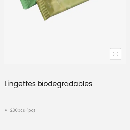
t
i
o
n
Lingettes biodegradables
200pcs-1pqt