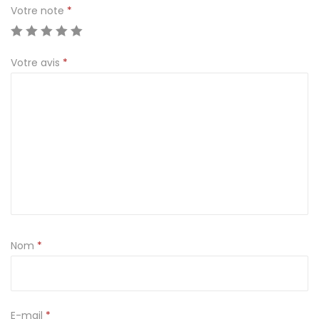
n
Votre note
*
i
s
Votre avis
*
p
h
e
r
e
d
i
a
m
s
Nom
*
t
r
a
E-mail
*