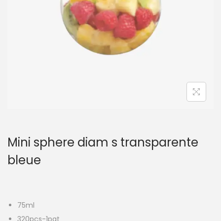
t
i
o
n
Mini sphere diam s transparente
bleue
75ml
320pcs-1pqt