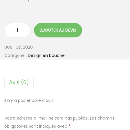
AJOUTER AU DEVIS
q
u
UGS :
ps50020
a
Catégorie :
Design en bouche
n
t
i
Avis (0)
t
é
d
Il n’y a pas encore d’avis.
e
M
Votre adresse e-mail ne sera pas publiée.
Les champs
i
obligatoires sont indiqués avec
*