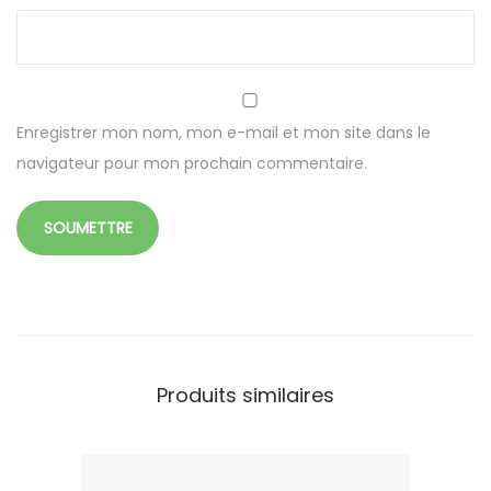
n
s
p
a
r
Enregistrer mon nom, mon e-mail et mon site dans le
e
navigateur pour mon prochain commentaire.
n
t
e
b
l
e
u
Produits similaires
e