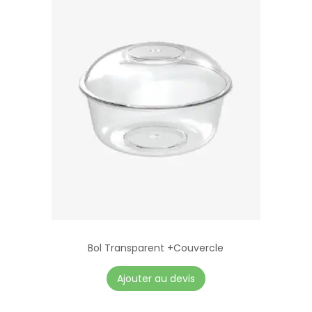
t
e
e
Bol Transparent +Couvercle
Ajouter au devis