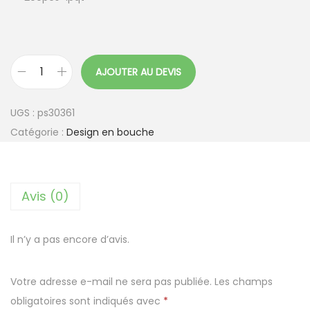
AJOUTER AU DEVIS
q
u
UGS :
ps30361
a
Catégorie :
Design en bouche
n
t
i
Avis (0)
t
é
d
Il n’y a pas encore d’avis.
e
M
Votre adresse e-mail ne sera pas publiée.
Les champs
i
obligatoires sont indiqués avec
*