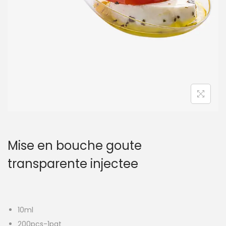
t
i
o
n
Mise en bouche goute
transparente injectee
10ml
200pcs-1pqt