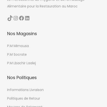
u
Alimentaire pour la Restauration au Maroc
s
i
TikTok
Instagram
Facebook
LinkedIn
e
u
Nos Magasins
r
s
P.M Mimousa
v
a
P.M Socrate
r
P.M Lbachir Laalej
i
a
Nos Politiques
t
i
Informations Livraison
o
Politiques de Retour
n
Moyens de Paiement