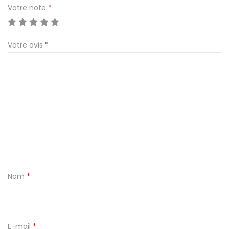
s
Votre note
*
e
e
Votre avis
*
n
b
o
u
c
h
e
g
o
u
Nom
*
t
e
t
E-mail
*