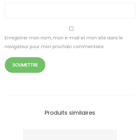
r
a
n
s
p
Enregistrer mon nom, mon e-mail et mon site dans le
a
navigateur pour mon prochain commentaire.
r
e
n
t
e
i
n
Produits similaires
j
e
c