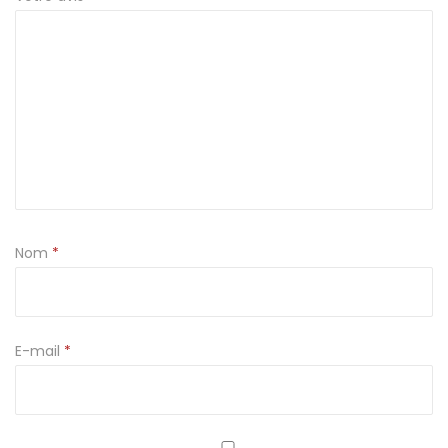
0
g
Nom
*
E-mail
*