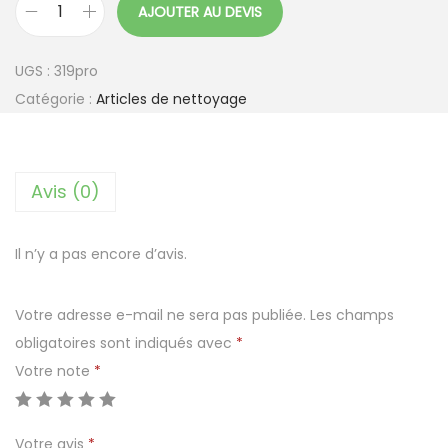
AJOUTER AU DEVIS
q
u
UGS :
319pro
a
Catégorie :
Articles de nettoyage
n
t
i
Avis (0)
t
é
d
Il n’y a pas encore d’avis.
e
M
Votre adresse e-mail ne sera pas publiée.
Les champs
o
obligatoires sont indiqués avec
*
p
Votre note
*
e
3
Votre avis
*
5