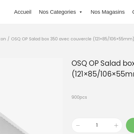
Accueil
Nos Categories
Nos Magasins
ton
/
OSQ OP Salad box 350 avec couvercle (121×85/106×55mm
OSQ OP Salad box
(121×85/106×55
900pcs
q