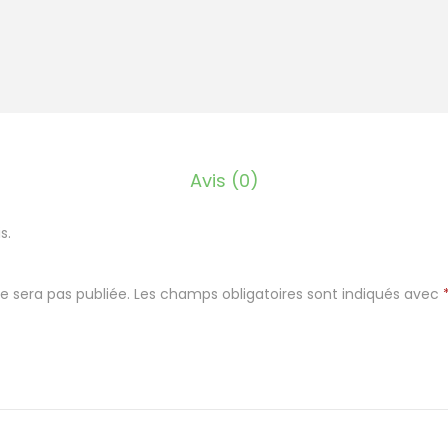
l
a
d
b
o
x
Avis (0)
3
5
s.
0
a
v
e sera pas publiée.
Les champs obligatoires sont indiqués avec
e
c
c
o
u