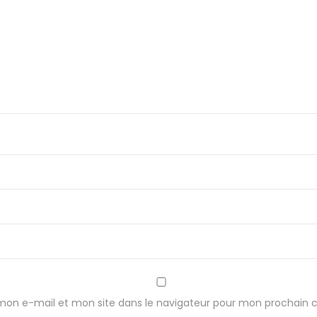
v
e
r
c
l
e
(
1
2
1
×
8
5
/
1
mon e-mail et mon site dans le navigateur pour mon prochain
0