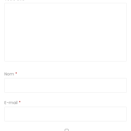
f
l
e
s
Nom
*
E-mail
*