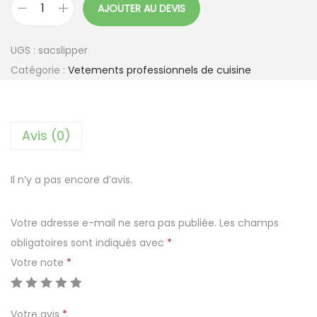
AJOUTER AU DEVIS
q
u
UGS :
sacslipper
a
Catégorie :
Vetements professionnels de cuisine
n
t
i
Avis (0)
t
é
d
Il n’y a pas encore d’avis.
e
P
Votre adresse e-mail ne sera pas publiée.
Les champs
a
obligatoires sont indiqués avec
*
n
Votre note
*
t
o
Votre avis
*
u