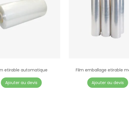
y
(
1
k
g
,
1
.
3
lm etirable automatique
Film emballage etirable m
k
g
Ajouter au devis
Ajouter au devis
,
1
.
5
k