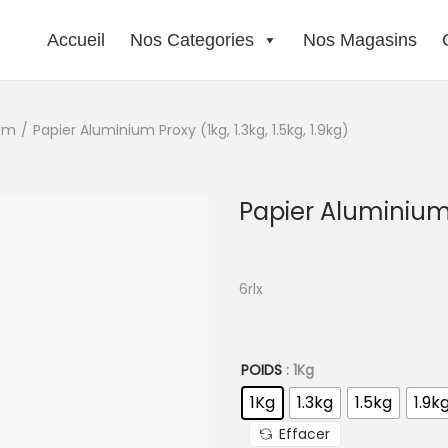
Accueil
Nos Categories
Nos Magasins
ium
/
Papier Aluminium Proxy (1kg, 1.3kg, 1.5kg, 1.9kg)
Papier Aluminium P
6rlx
POIDS
: 1Kg
1Kg
1.3kg
1.5kg
1.9k
Effacer