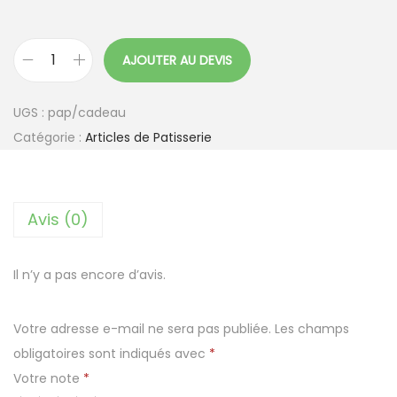
AJOUTER AU DEVIS
q
u
UGS :
pap/cadeau
a
Catégorie :
Articles de Patisserie
n
t
i
Avis (0)
t
é
d
Il n’y a pas encore d’avis.
e
P
Votre adresse e-mail ne sera pas publiée.
Les champs
a
obligatoires sont indiqués avec
*
p
Votre note
*
i