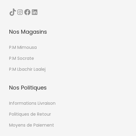
d
i
TikTok
Instagram
Facebook
LinkedIn
u
e
p
u
r
Nos Magasins
r
o
s
d
P.M Mimousa
v
u
a
P.M Socrate
i
r
P.M Lbachir Laalej
t
i
a
Nos Politiques
t
i
Informations Livraison
o
Politiques de Retour
n
Moyens de Paiement
s
.