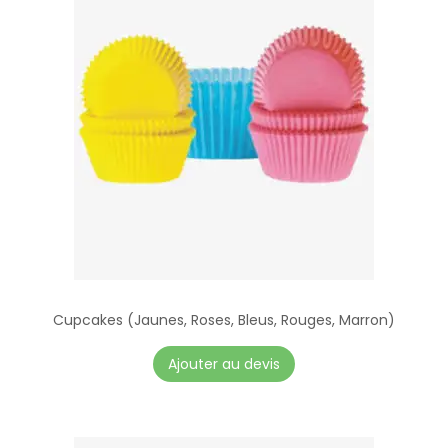
Cupcakes (Jaunes, Roses, Bleus, Rouges, Marron)
C
Ajouter au devis
e
p
r