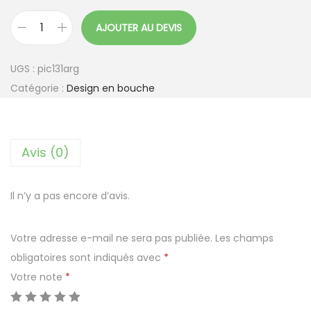
AJOUTER AU DEVIS
q
u
UGS :
pic131arg
a
Catégorie :
Design en bouche
n
t
i
Avis (0)
t
é
d
Il n’y a pas encore d’avis.
e
P
Votre adresse e-mail ne sera pas publiée.
Les champs
i
obligatoires sont indiqués avec
*
c
Votre note
*
T
r