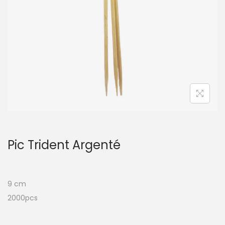
t
i
o
n
Pic Trident Argenté
9 cm
2000pcs