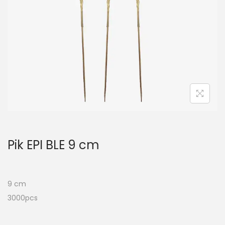
t
i
o
n
Pik EPI BLE 9 cm
9 cm
3000pcs