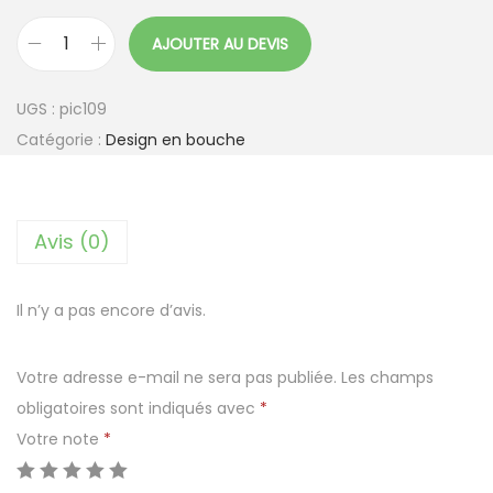
AJOUTER AU DEVIS
q
u
UGS :
pic109
a
Catégorie :
Design en bouche
n
t
i
Avis (0)
t
é
d
Il n’y a pas encore d’avis.
e
P
Votre adresse e-mail ne sera pas publiée.
Les champs
i
obligatoires sont indiqués avec
*
k
Votre note
*
E
P