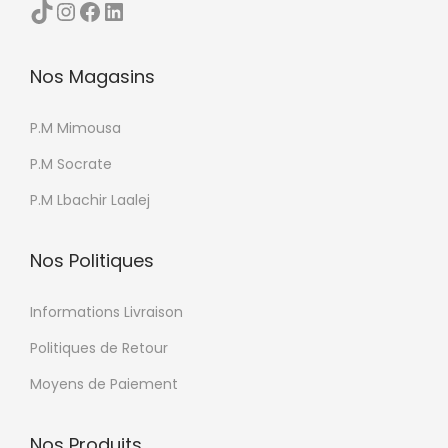
TikTok
Instagram
Facebook
LinkedIn
u
o
e
p
p
u
r
Nos Magasins
t
r
o
i
s
d
P.M Mimousa
o
v
u
n
a
P.M Socrate
i
s
r
P.M Lbachir Laalej
t
p
i
e
a
Nos Politiques
u
t
v
i
Informations Livraison
e
o
Politiques de Retour
n
n
t
Moyens de Paiement
s
ê
.
t
Nos Produits
L