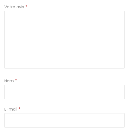
Votre avis
*
I
B
L
E
9
c
m
Nom
*
E-mail
*