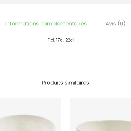
l
a
c
Informations complémentaires
Avis (0)
e
C
11cl
,
17cl
,
22cl
a
r
t
o
n
Produits similaires