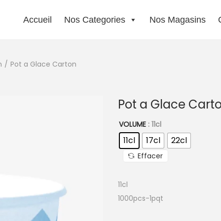
Accueil
Nos Categories
Nos Magasins
n
/
Pot a Glace Carton
Pot a Glace Cart
VOLUME
: 11cl
11cl
17cl
22cl
Effacer
11cl
1000pcs-1pqt