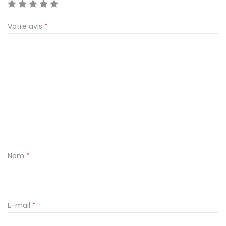
n
Votre avis
*
c
a
r
t
o
n
Nom
*
E-mail
*