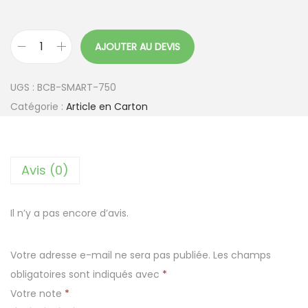
AJOUTER AU DEVIS
q
u
UGS :
BCB-SMART-750
a
Catégorie :
Article en Carton
n
t
i
Avis (0)
t
é
d
Il n’y a pas encore d’avis.
e
P
Votre adresse e-mail ne sera pas publiée.
Les champs
o
obligatoires sont indiqués avec
*
t
Votre note
*
e