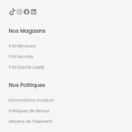
s
i
TikTok
Instagram
Facebook
LinkedIn
o
e
p
u
Nos Magasins
t
r
i
s
P.M Mimousa
o
v
n
a
P.M Socrate
s
r
P.M Lbachir Laalej
p
i
e
a
Nos Politiques
u
t
v
i
Informations Livraison
e
o
Politiques de Retour
n
n
t
Moyens de Paiement
s
ê
.