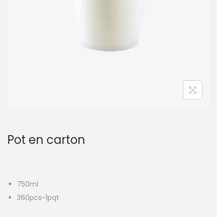
t
i
o
n
Pot en carton
750ml
360pcs-1pqt