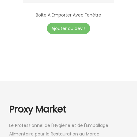
u
r
Boite A Emporter Avec Fenêtre
s
C
Ajouter au devis
v
e
a
p
r
r
i
o
a
d
t
u
i
i
o
t
n
a
Proxy Market
s
p
.
l
Le Professionnel de l'Hygiène et de l'Emballage
L
u
Alimentaire pour la Restauration au Maroc
e
s