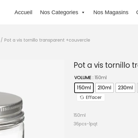
Accueil
Nos Categories
Nos Magasins
/
Pot a vis tornillo transparent +couvercle
Pot a vis tornillo
VOLUME
: 150ml
150ml
210ml
230ml
Effacer
150ml
36pcs-1pqt