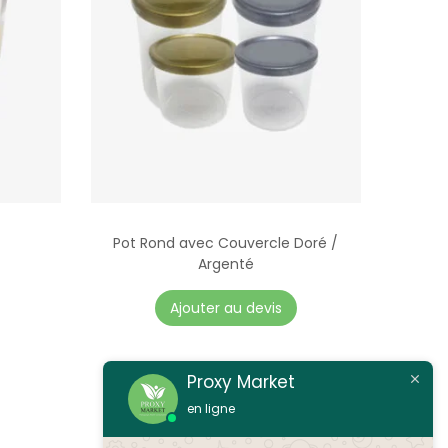
Pot Rond avec Couvercle Doré /
Argenté
C
Ajouter au devis
e
p
r
Proxy Market
o
en ligne
d