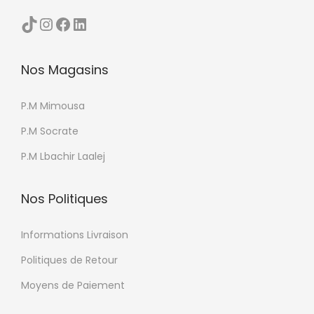
u
c
TikTok
Instagram
Facebook
LinkedIn
p
h
r
o
Nos Magasins
o
i
d
s
P.M Mimousa
u
i
i
e
P.M Socrate
t
s
P.M Lbachir Laalej
s
u
Nos Politiques
r
l
Informations Livraison
a
Politiques de Retour
p
Moyens de Paiement
a
g