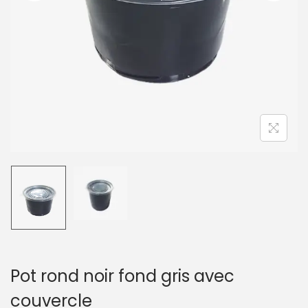
t
i
o
n
Pot rond noir fond gris avec
couvercle