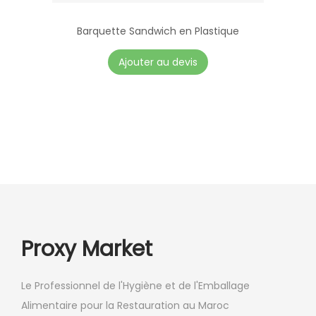
o
t
i
Barquette Sandwich en Plastique
i
s
o
Ajouter au devis
i
n
e
s
s
p
s
e
u
u
r
v
l
e
a
n
p
t
Proxy Market
a
ê
g
t
Le Professionnel de l'Hygiène et de l'Emballage
e
r
Alimentaire pour la Restauration au Maroc
d
e