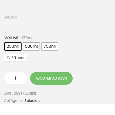
500pcs
VOLUME
: 250ml
250ml
500ml
750ml
Effacer
AJOUTER AU DEVIS
q
u
UGS :
052TP250BSI
a
Catégorie :
Saladiers
n
t