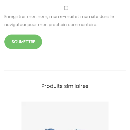
o
u
Enregistrer mon nom, mon e-mail et mon site dans le
v
navigateur pour mon prochain commentaire.
e
r
c
l
e
Produits similaires