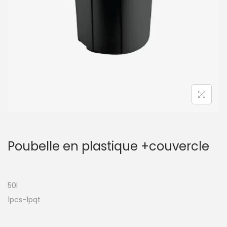
t
i
o
n
Poubelle en plastique +couvercle
50l
1pcs-1pqt