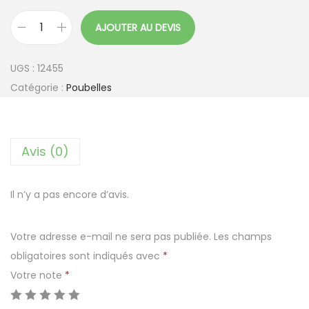
AJOUTER AU DEVIS
q
u
UGS :
12455
a
Catégorie :
Poubelles
n
t
i
Avis (0)
t
é
d
Il n’y a pas encore d’avis.
e
P
Votre adresse e-mail ne sera pas publiée.
Les champs
o
obligatoires sont indiqués avec
*
u
Votre note
*
b
e