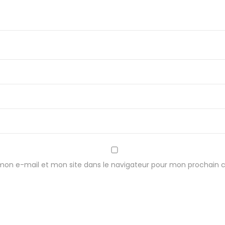
p
u
m
p
mon e-mail et mon site dans le navigateur pour mon prochain