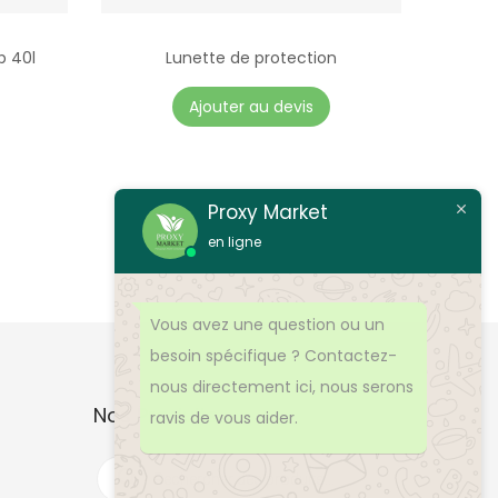
p 40l
Lunette de protection
Ajouter au devis
Proxy Market
en ligne
Vous avez une question ou un
besoin spécifique ? Contactez-
nous directement ici, nous serons
Nos Produits
ravis de vous aider.
R
e
c