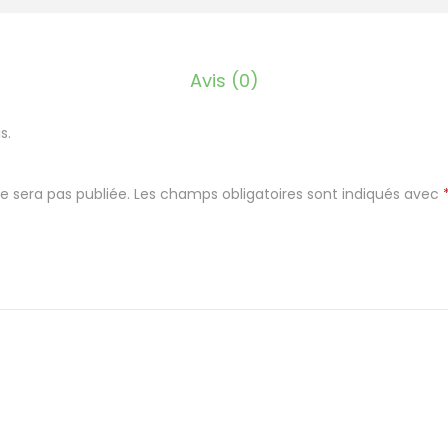
r
e
s
Avis (0)
p
r
s.
a
y
e sera pas publiée.
Les champs obligatoires sont indiqués avec
e
r
p
l
a
s
t
i
c