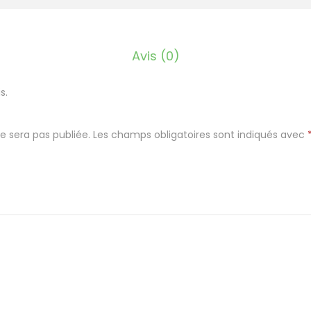
i
s
s
Avis (0)
u
a
s.
r
g
e sera pas publiée.
Les champs obligatoires sont indiqués avec
e
n
t
é