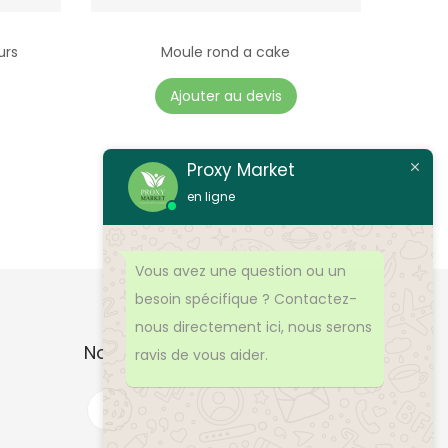
urs
Moule rond a cake
C
Ajouter au devis
e
p
r
Proxy Market
o
en ligne
d
u
Vous avez une question ou un
i
besoin spécifique ? Contactez-
t
nous directement ici, nous serons
a
Nos Produits
ravis de vous aider.
p
l
R
e
u
c
h
s