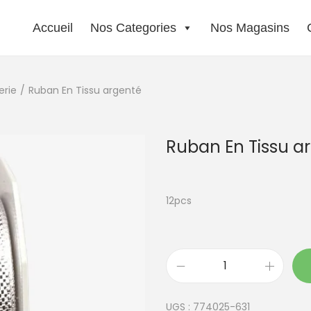
Accueil
Nos Categories
Nos Magasins
erie
/
Ruban En Tissu argenté
Ruban En Tissu a
12pcs
q
u
UGS :
774025-631