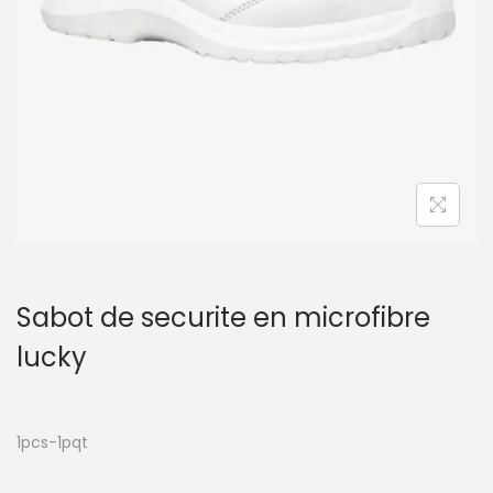
t
i
o
n
Sabot de securite en microfibre
lucky
1pcs-1pqt