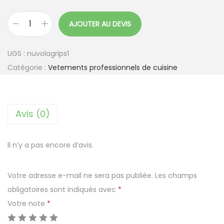
AJOUTER AU DEVIS
q
u
UGS :
nuvolagrips1
a
Catégorie :
Vetements professionnels de cuisine
n
t
i
Avis (0)
t
é
d
Il n’y a pas encore d’avis.
e
S
Votre adresse e-mail ne sera pas publiée.
Les champs
a
obligatoires sont indiqués avec
*
b
Votre note
*
o