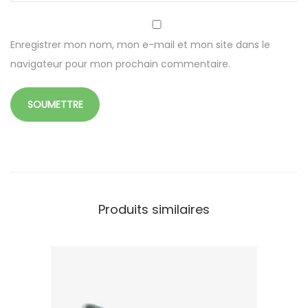
r
o
f
Enregistrer mon nom, mon e-mail et mon site dans le
i
navigateur pour mon prochain commentaire.
b
r
e
l
u
c
k
Produits similaires
y