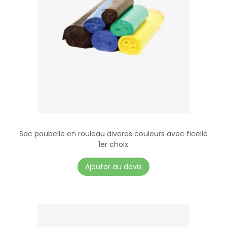
Sac poubelle en rouleau diveres couleurs avec ficelle
1er choix
C
Ajouter au devis
e
p
r
o