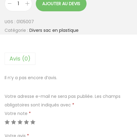
AJOUTER AU DEVIS
q
u
UGS :
0105007
a
Catégorie :
Divers sac en plastique
n
t
i
Avis (0)
t
é
d
Il n’y a pas encore d’avis.
e
S
Votre adresse e-mail ne sera pas publiée.
Les champs
a
obligatoires sont indiqués avec
*
c
Votre note
*
p
o
Votre avis
*
u