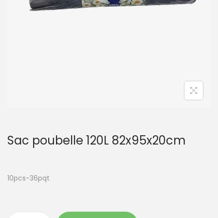
t
i
o
n
Sac poubelle 120L 82x95x20cm
10pcs-36pqt