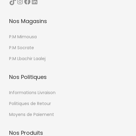
TikTok
Instagram
Facebook
LinkedIn
u
e
p
u
r
Nos Magasins
r
o
s
d
P.M Mimousa
v
u
a
P.M Socrate
i
r
P.M Lbachir Laalej
t
i
a
Nos Politiques
t
i
Informations Livraison
o
Politiques de Retour
n
Moyens de Paiement
s
.
Nos Produits
L