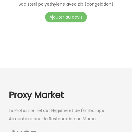
o
Sac steril polyethylene avec zip (congelation)
i
C
Ajouter au devis
s
e
i
p
e
r
s
o
s
d
u
u
r
i
l
t
a
a
Proxy Market
p
p
a
l
g
Le Professionnel de l'Hygiène et de l'Emballage
u
e
Alimentaire pour la Restauration au Maroc
s
d
i