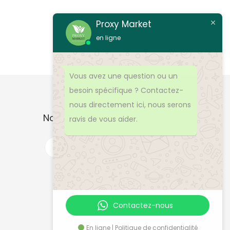
p
r
Proxy Market
o
en ligne
d
u
Vous avez une question ou un
i
besoin spécifique ? Contactez-
t
nous directement ici, nous serons
a
Nos Produits
ravis de vous aider.
p
l
R
e
u
c
h
s
e
r
i
c
h
e
e
d
Contactez-nous
u
e
p
r
r
En ligne | Politique de confidentialité