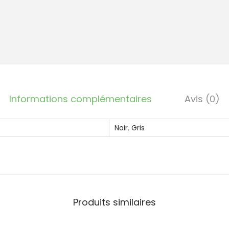
i
d
e
n
o
n
t
Informations complémentaires
Avis (0)
i
s
Noir
,
Gris
s
e
2
6
x
Produits similaires
3
0