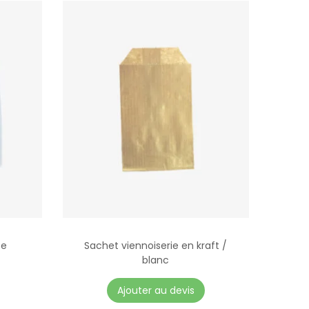
ée
Sachet viennoiserie en kraft /
blanc
C
Ajouter au devis
e