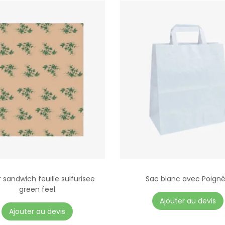
x
1
7
c
m
 sandwich feuille sulfurisee
Sac blanc avec Poign
green feel
C
Ajouter au devis
C
e
Ajouter au devis
e
p