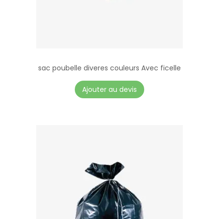
l
e
n
e
a
sac poubelle diveres couleurs Avec ficelle
v
Ajouter au devis
e
c
z
i
p
(
c
o
n
g