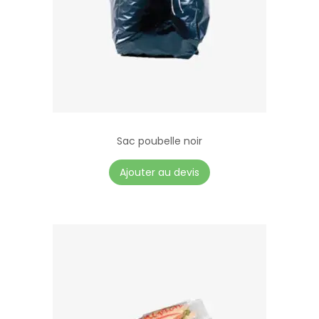
e
l
a
t
i
o
n
Sac poubelle noir
)
Ajouter au devis