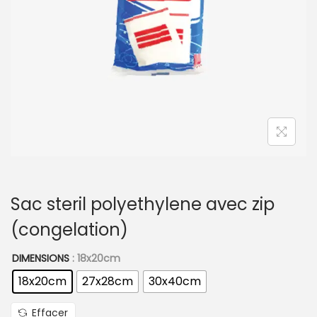
t
i
o
n
Sac steril polyethylene avec zip
(congelation)
DIMENSIONS
: 18x20cm
18x20cm
27x28cm
30x40cm
Effacer