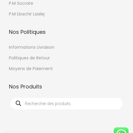
P.M Socrate
P.M Lbachir Laalej
Nos Politiques
Informations Livraison
Politiques de Retour
Moyens de Paiement
Nos Produits
R
e
c
h
e
r
c
h
e