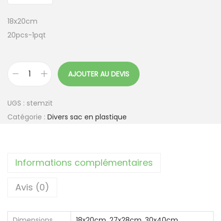
18x20cm
20pcs-1pqt
AJOUTER AU DEVIS
q
u
UGS :
stemzit
a
Catégorie :
Divers sac en plastique
n
t
i
Informations complémentaires
t
é
Avis (0)
d
e
S
Dimensions
18x20cm
,
27x28cm
,
30x40cm