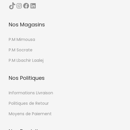
i
TikTok
Instagram
Facebook
LinkedIn
o
e
p
u
Nos Magasins
t
r
i
s
P.M Mimousa
o
v
n
a
P.M Socrate
s
r
P.M Lbachir Laalej
p
i
e
a
Nos Politiques
u
t
v
i
Informations Livraison
e
o
Politiques de Retour
n
n
t
Moyens de Paiement
s
ê
.
t