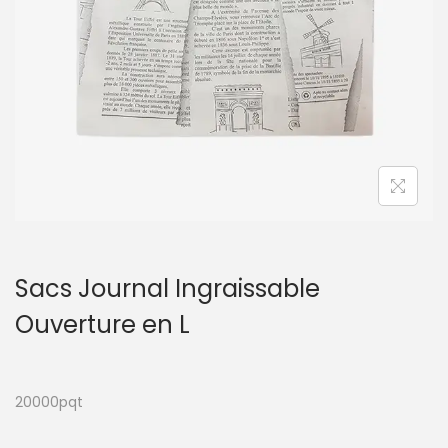
t
i
o
n
Sacs Journal Ingraissable
Ouverture en L
20000pqt