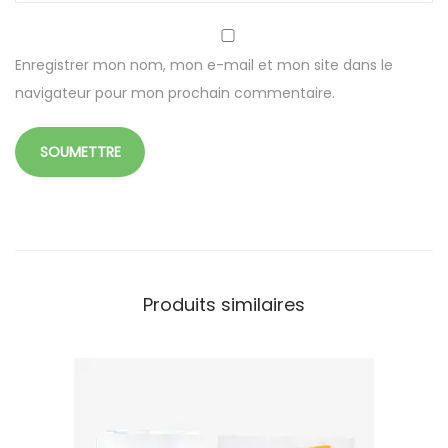
b
l
e
Enregistrer mon nom, mon e-mail et mon site dans le
O
navigateur pour mon prochain commentaire.
u
v
e
r
t
u
r
Produits similaires
e
e
n
L