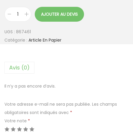
AJOUTER AU DEVIS
q
u
UGS :
867461
a
Catégorie :
Article En Papier
n
t
i
Avis (0)
t
é
d
Il n’y a pas encore d’avis.
e
S
Votre adresse e-mail ne sera pas publiée.
Les champs
a
obligatoires sont indiqués avec
*
c
Votre note
*
s