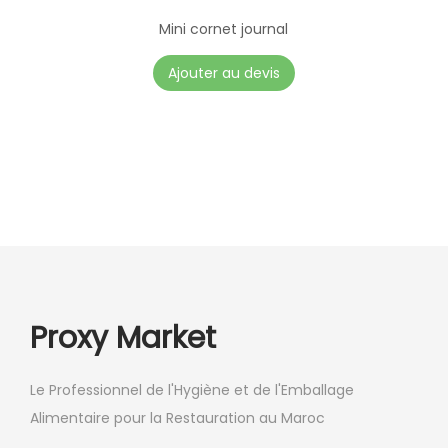
r
Mini cornet journal
s
C
Ajouter au devis
v
e
a
p
r
r
i
o
a
d
t
u
i
i
o
t
n
a
Proxy Market
s
p
.
l
Le Professionnel de l'Hygiène et de l'Emballage
L
u
Alimentaire pour la Restauration au Maroc
e
s
s